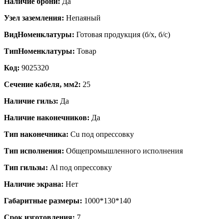
Наличие брони:
Да
Узел заземления:
Непаяный
ВидНоменклатуры:
Готовая продукция (б/х, б/с)
ТипНоменклатуры:
Товар
Код:
9025320
Сечение кабеля, мм2:
25
Наличие гильз:
Да
Наличие наконечников:
Да
Тип наконечника:
Cu под опрессовку
Тип исполнения:
Общепромышленного исполнения
Тип гильзы:
Al под опрессовку
Наличие экрана:
Нет
Габаритные размеры:
1000*130*140
Срок изготовления:
7