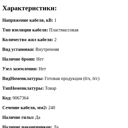
Характеристики:
Напряжение кабеля, кВ:
1
Тип изоляции кабеля:
Пластмассовая
Количество жил кабеля:
2
Вид установки:
Внутренняя
Наличие брони:
Нет
Узел заземления:
Нет
ВидНоменклатуры:
Готовая продукция (б/х, б/с)
ТипНоменклатуры:
Товар
Код:
9067364
Сечение кабеля, мм2:
240
Наличие гильз:
Да
Наличие наконечников:
Да