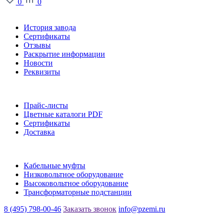
0
0
О заводе
История завода
Сертификаты
Отзывы
Раскрытие информации
Новости
Реквизиты
Информация
Прайс-листы
Цветные каталоги PDF
Сертификаты
Доставка
Каталог
Кабельные муфты
Низковольтное оборудование
Высоковольтное оборудование
Трансформаторные подстанции
8 (495) 798-00-46
Заказать звонок
info@pzemi.ru
142115, Московская область, г. Подольск, ул. Правды, 31