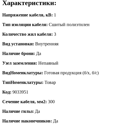
Характеристики:
Напряжение кабеля, кВ:
1
Тип изоляции кабеля:
Сшитый полиэтилен
Количество жил кабеля:
3
Вид установки:
Внутренняя
Наличие брони:
Да
Узел заземления:
Непаяный
ВидНоменклатуры:
Готовая продукция (б/х, б/с)
ТипНоменклатуры:
Товар
Код:
9033951
Сечение кабеля, мм2:
300
Наличие гильз:
Да
Наличие наконечников:
Да