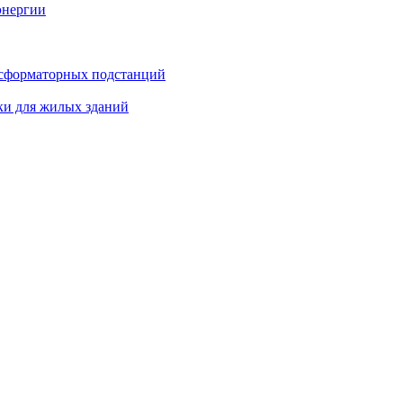
энергии
нсформаторных подстанций
ки для жилых зданий