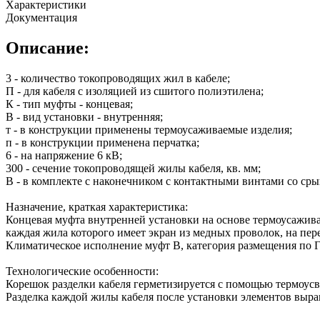
Характеристики
Документация
Описание:
3 - количество токопроводящих жил в кабеле;
П - для кабеля с изоляцией из сшитого полиэтилена;
К - тип муфты - концевая;
В - вид установки - внутренняя;
т - в конструкции применены термоусаживаемые изделия;
п - в конструкции применена перчатка;
6 - на напряжение 6 кВ;
300 - сечение токопроводящей жилы кабеля, кв. мм;
В - в комплекте с наконечником с контактными винтами со с
Назначение, краткая характеристика:
Концевая муфта внутренней установки на основе термоусажива
каждая жила которого имеет экран из медных проволок, на пер
Климатическое исполнение муфт В, категория размещения по Г
Технологические особенности:
Корешок разделки кабеля герметизируется с помощью термоус
Разделка каждой жилы кабеля после установки элементов выр