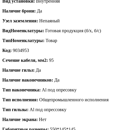
Вид установки:
Внутренняя
Наличие брони:
Да
Узел заземления:
Непаяный
ВидНоменклатуры:
Готовая продукция (б/х, б/с)
ТипНоменклатуры:
Товар
Код:
9034953
Сечение кабеля, мм2:
95
Наличие гильз:
Да
Наличие наконечников:
Да
Тип наконечника:
Al под опресовку
Тип исполнения:
Общепромышленного исполнения
Тип гильзы:
Al под опрессовку
Наличие экрана:
Нет
Габаритные размеры:
550*145*145