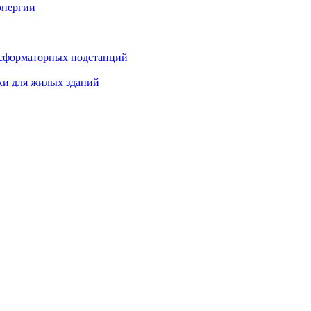
энергии
нсформаторных подстанций
ки для жилых зданий