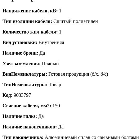
Напряжение кабеля, кВ:
1
Тип изоляции кабеля:
Сшитый полиэтилен
Количество жил кабеля:
1
Вид установки:
Внутренняя
Наличие брони:
Да
Узел заземления:
Паяный
ВидНоменклатуры:
Готовая продукция (б/х, б/с)
ТипНоменклатуры:
Товар
Код:
9033797
Сечение кабеля, мм2:
150
Наличие гильз:
Да
Наличие наконечников:
Да
Тип наконечника:
Алюминиевый сплав со срывными болтами