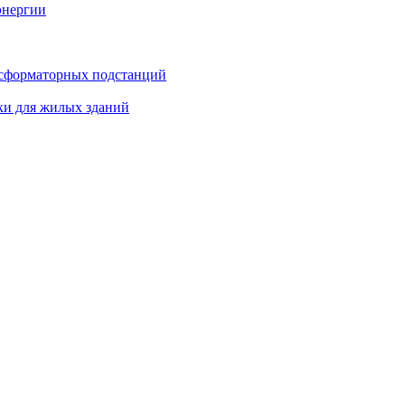
энергии
нсформаторных подстанций
ки для жилых зданий