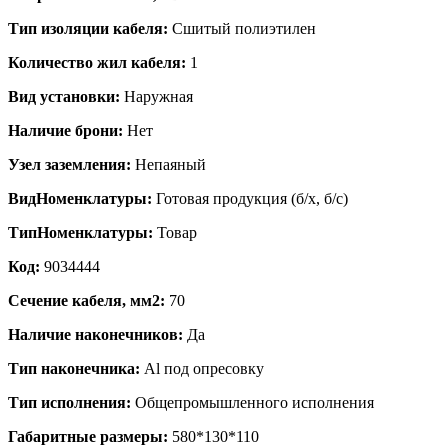
Тип изоляции кабеля:
Сшитый полиэтилен
Количество жил кабеля:
1
Вид установки:
Наружная
Наличие брони:
Нет
Узел заземления:
Непаяный
ВидНоменклатуры:
Готовая продукция (б/х, б/с)
ТипНоменклатуры:
Товар
Код:
9034444
Сечение кабеля, мм2:
70
Наличие наконечников:
Да
Тип наконечника:
Al под опресовку
Тип исполнения:
Общепромышленного исполнения
Габаритные размеры:
580*130*110