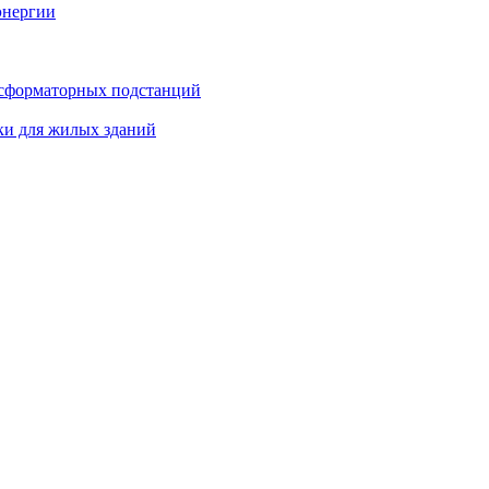
энергии
нсформаторных подстанций
ки для жилых зданий