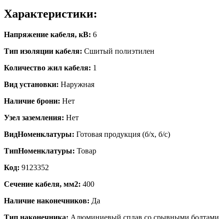
Характеристики:
Напряжение кабеля, кВ:
6
Тип изоляции кабеля:
Сшитый полиэтилен
Количество жил кабеля:
1
Вид установки:
Наружная
Наличие брони:
Нет
Узел заземления:
Нет
ВидНоменклатуры:
Готовая продукция (б/х, б/с)
ТипНоменклатуры:
Товар
Код:
9123352
Сечение кабеля, мм2:
400
Наличие наконечников:
Да
Тип наконечника:
Алюминиевый сплав со срывными болтами