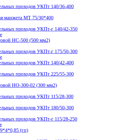
е
е
е