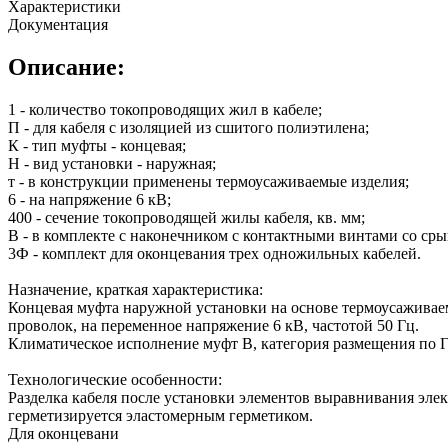
Характеристики
Документация
Описание:
1 - количество токопроводящих жил в кабеле;
П - для кабеля с изоляцией из сшитого полиэтилена;
К - тип муфты - концевая;
Н - вид установки - наружная;
т - в конструкции применены термоусаживаемые изделия;
6 - на напряжение 6 кВ;
400 - сечение токопроводящей жилы кабеля, кв. мм;
В - в комплекте с наконечником с контактными винтами со с
3Ф - комплект для оконцевания трех одножильных кабелей.
Назначение, краткая характеристика:
Концевая муфта наружной установки на основе термоусаживаем
проволок, на переменное напряжение 6 кВ, частотой 50 Гц.
Климатическое исполнение муфт В, категория размещения по Г
Технологические особенности:
Разделка кабеля после установки элементов выравнивания эле
герметизируется эластомерным герметиком.
Для оконцевани