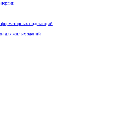
энергии
нсформаторных подстанций
ки для жилых зданий