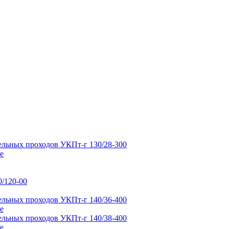
е
е
е