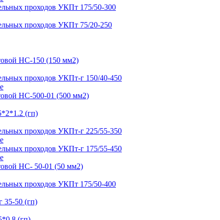
е
е
е