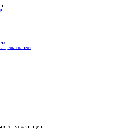
ии
кВ
ана
разделки кабеля
маторных подстанций