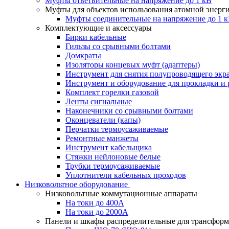
Муфты ответвительные на напряжение до 1 кВ
Муфты для объектов использования атомной энерг
Муфты соединительные на напряжение до 1 
Комплектующие и аксессуары
Бирки кабельные
Гильзы со срывными болтами
Домкраты
Изоляторы концевых муфт (адаптеры)
Инструмент для снятия полупроводящего экр
Инструмент и оборудование для прокладки и 
Комплект горелки газовой
Ленты сигнальные
Наконечники со срывными болтами
Оконцеватели (капы)
Перчатки термоусаживаемые
Ремонтные манжеты
Инструмент кабельщика
Стяжки нейлоновые белые
Трубки термоусаживаемые
Уплотнители кабельных проходов
Низковольтное оборудование
Низковольтные коммутационные аппараты
На токи до 400А
На токи до 2000А
Панели и шкафы распределительные для трансфор