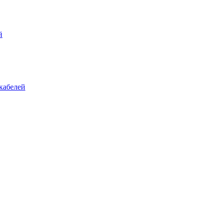
й
кабелей