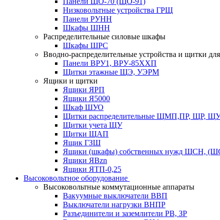
Панели ЩО-70 (ЩО-91)
Низковольтные устройства ГРЩ
Панели РУНН
Шкафы ШНН
Распределительные силовые шкафы
Шкафы ШРС
Вводно-распределительные устройства и щитки дл
Панели ВРУ1, ВРУ-85ХХП
Щитки этажные ЩЭ, УЭРМ
Ящики и щитки
Ящики ЯРП
Ящики Я5000
Шкаф ШУО
Щитки распределительные ЩМП,ПР, ЩР, Щ
Щитки учета ЩУ
Щитки ЩАП
Ящик ГЗШ
Ящики (шкафы) собственных нужд ЩСН, (Ш
Ящики ЯВzn
Ящики ЯТП-0,25
Высоковольтное оборудование
Высоковольтные коммутационные аппараты
Вакуумные выключатели ВВП
Выключатели нагрузки ВНПР
Разъединители и заземлители РВ, ЗР