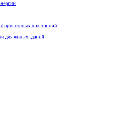
энергии
нсформаторных подстанций
ки для жилых зданий