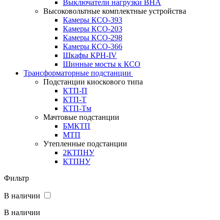
Выключатели нагрузки ВНА
Высоковольтные комплектные устройства
Камеры КСО-393
Камеры КСО-203
Камеры КСО-298
Камеры КСО-366
Шкафы КРН-IV
Шинные мосты к КСО
Трансформаторные подстанции
Подстанции киоскового типа
КТП-П
КТП-Т
КТП-Тм
Мачтовые подстанции
БМКТП
МТП
Утепленные подстанции
2КТПНУ
КТПНУ
Фильтр
В наличии
В наличии