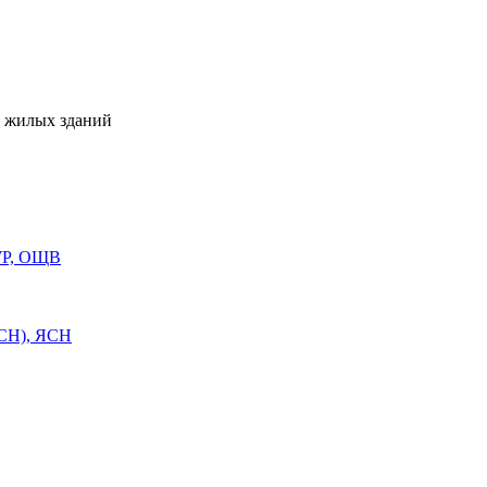
я жилых зданий
УР, ОЩВ
СН), ЯСН