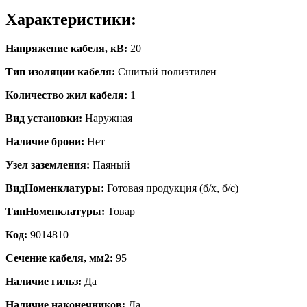
Характеристики:
Напряжение кабеля, кВ:
20
Тип изоляции кабеля:
Сшитый полиэтилен
Количество жил кабеля:
1
Вид установки:
Наружная
Наличие брони:
Нет
Узел заземления:
Паяный
ВидНоменклатуры:
Готовая продукция (б/х, б/с)
ТипНоменклатуры:
Товар
Код:
9014810
Сечение кабеля, мм2:
95
Наличие гильз:
Да
Наличие наконечников:
Да