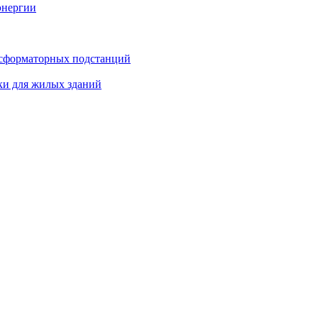
энергии
нсформаторных подстанций
ки для жилых зданий