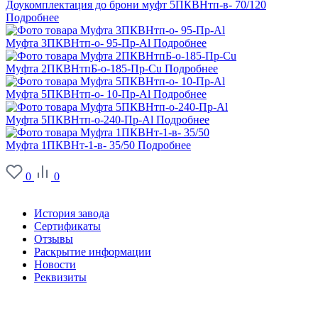
Доукомплектация до брони муфт 5ПКВНтп-в- 70/120
Подробнее
Муфта 3ПКВНтп-о- 95-Пр-Al
Подробнее
Муфта 2ПКВНтпБ-о-185-Пр-Cu
Подробнее
Муфта 5ПКВНтп-о- 10-Пр-Al
Подробнее
Муфта 5ПКВНтп-о-240-Пр-Al
Подробнее
Муфта 1ПКВНт-1-в- 35/50
Подробнее
0
0
О заводе
История завода
Сертификаты
Отзывы
Раскрытие информации
Новости
Реквизиты
Информация