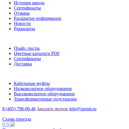
История завода
Сертификаты
Отзывы
Раскрытие информации
Новости
Реквизиты
Информация
Прайс-листы
Цветные каталоги PDF
Сертификаты
Доставка
Каталог
Кабельные муфты
Низковольтное оборудование
Высоковольтное оборудование
Трансформаторные подстанции
8 (495) 798-00-46
Заказать звонок
info@pzemi.ru
142115, Московская область, г. Подольск, ул. Правды, 31
Схема проезда