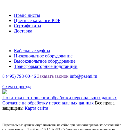
Информация
Прайс-листы
Цветные каталоги PDF
Сертификаты
Доставка
Каталог
Кабельные муфты
Низковольтное оборудование
Высоковольтное оборудование
Трансформаторные подстанции
8 (495) 798-00-46
Заказать звонок
info@pzemi.ru
142115, Московская область, г. Подольск, ул. Правды, 31
Схема проезда
Политика в отношении обработки персональных данных
Согласие на обработку персональных данных
Все права
защищены
Карта сайта
Персональные данные опубликованы на сайте при наличии правовых оснований в
соответствии с ч.1 ст.6 и ст.10.1 152-ФЗ. Субъектами установлены запреты на