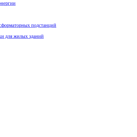
энергии
нсформаторных подстанций
ки для жилых зданий