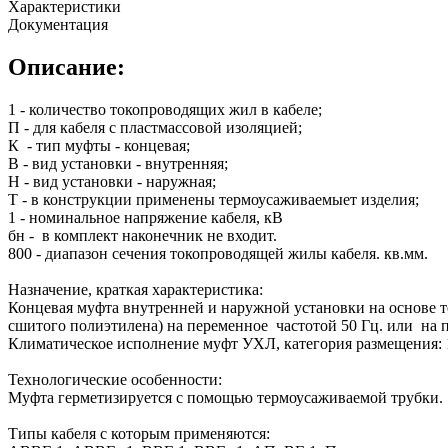
Характеристики
Документация
Описание:
1 - количество токопроводящих жил в кабеле;
П - для кабеля с пластмассовой изоляцией;
К - тип муфты - концевая;
В - вид установки - внутренняя;
Н - вид установки - наружная;
Т - в конструкции применены термоусаживаемыет изделия;
1 - номинальное напряжение кабеля, кВ
бн - в комплект наконечник не входит.
800 - диапазон сечения токопроводящей жилы кабеля. кв.мм.
Назначение, краткая характеристика:
Концевая муфта внутренней и наружной установки на основе 
сшитого полиэтилена) на переменное частотой 50 Гц. или на 
Климатическое исполнение муфт УХЛ, категория размещения: 1
Технологические особенности:
Муфта герметизируется с помощью термоусаживаемой трубки.
Типы кабеля с которым применяются: