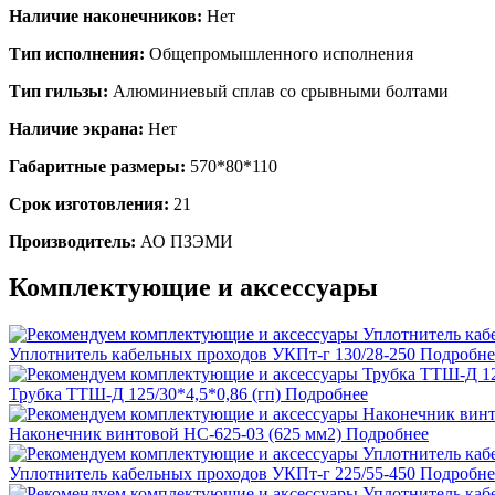
Наличие наконечников:
Нет
Тип исполнения:
Общепромышленного исполнения
Тип гильзы:
Алюминиевый сплав со срывными болтами
Наличие экрана:
Нет
Габаритные размеры:
570*80*110
Срок изготовления:
21
Производитель:
АО ПЗЭМИ
Комплектующие и аксессуары
Уплотнитель кабельных проходов УКПт-г 130/28-250
Подробне
Трубка ТТШ-Д 125/30*4,5*0,86 (гп)
Подробнее
Наконечник винтовой НС-625-03 (625 мм2)
Подробнее
Уплотнитель кабельных проходов УКПт-г 225/55-450
Подробне