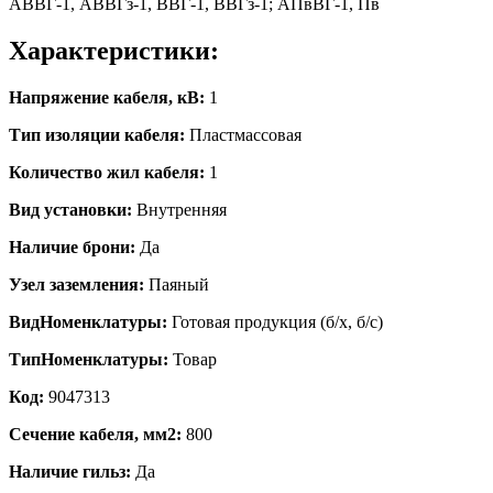
АВВГ-1, АВВГз-1, ВВГ-1, ВВГз-1; АПвВГ-1, Пв
Характеристики:
Напряжение кабеля, кВ:
1
Тип изоляции кабеля:
Пластмассовая
Количество жил кабеля:
1
Вид установки:
Внутренняя
Наличие брони:
Да
Узел заземления:
Паяный
ВидНоменклатуры:
Готовая продукция (б/х, б/с)
ТипНоменклатуры:
Товар
Код:
9047313
Сечение кабеля, мм2:
800
Наличие гильз:
Да