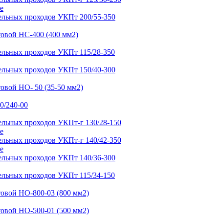
е
е
е