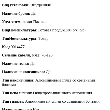
Вид установки:
Внутренняя
Наличие брони:
Да
Узел заземления:
Паяный
ВидНоменклатуры:
Готовая продукция (б/х, б/с)
ТипНоменклатуры:
Товар
Код:
9014477
Сечение кабеля, мм2:
70-120
Наличие гильз:
Да
Наличие наконечников:
Да
Тип наконечника:
Алюминиевый сплав со срывными
болтами
Тип исполнения:
Общепромышленного исполнения
Тип гильзы:
Алюминиевый сплав со срывными болтами
Наличие экрана:
Нет