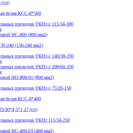
е
е
е