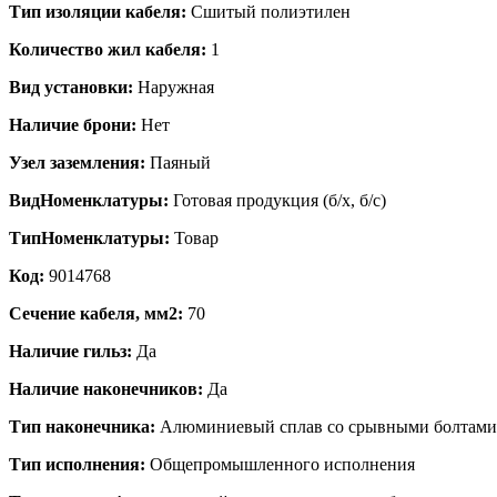
Тип изоляции кабеля:
Сшитый полиэтилен
Количество жил кабеля:
1
Вид установки:
Наружная
Наличие брони:
Нет
Узел заземления:
Паяный
ВидНоменклатуры:
Готовая продукция (б/х, б/с)
ТипНоменклатуры:
Товар
Код:
9014768
Сечение кабеля, мм2:
70
Наличие гильз:
Да
Наличие наконечников:
Да
Тип наконечника:
Алюминиевый сплав со срывными болтами
Тип исполнения:
Общепромышленного исполнения