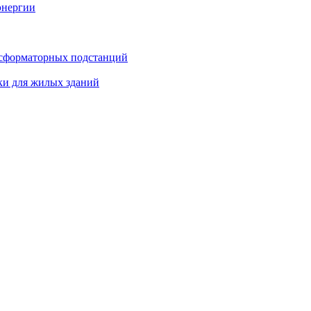
энергии
нсформаторных подстанций
ки для жилых зданий