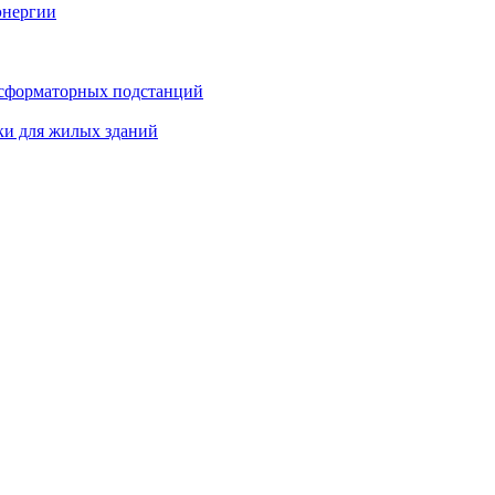
энергии
нсформаторных подстанций
ки для жилых зданий