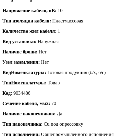
Напряжение кабеля, кВ:
10
Тип изоляции кабеля:
Пластмассовая
Количество жил кабеля:
1
Вид установки:
Наружная
Наличие брони:
Нет
Узел заземления:
Нет
ВидНоменклатуры:
Готовая продукция (б/х, б/с)
ТипНоменклатуры:
Товар
Код:
9034486
Сечение кабеля, мм2:
70
Наличие наконечников:
Да
Тип наконечника:
Cu под опрессовку
Тип исполнения:
Общепромышленного исполнения