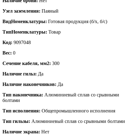
Наличие брони:
Нет
Узел заземления:
Паяный
ВидНоменклатуры:
Готовая продукция (б/х, б/с)
ТипНоменклатуры:
Товар
Код:
9097048
Вес:
0
Сечение кабеля, мм2:
300
Наличие гильз:
Да
Наличие наконечников:
Да
Тип наконечника:
Алюминиевый сплав со срывными
болтами
Тип исполнения:
Общепромышленного исполнения
Тип гильзы:
Алюминиевый сплав со срывными болтами
Наличие экрана:
Нет