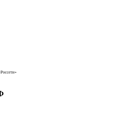
«Россети»
Ф