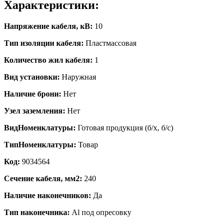
Характеристики:
Напряжение кабеля, кВ:
10
Тип изоляции кабеля:
Пластмассовая
Количество жил кабеля:
1
Вид установки:
Наружная
Наличие брони:
Нет
Узел заземления:
Нет
ВидНоменклатуры:
Готовая продукция (б/х, б/с)
ТипНоменклатуры:
Товар
Код:
9034564
Сечение кабеля, мм2:
240
Наличие наконечников:
Да
Тип наконечника:
Al под опресовку