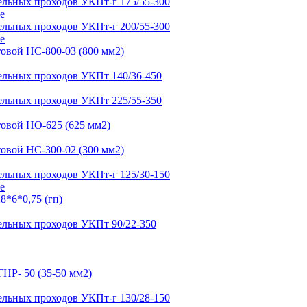
е
е
е