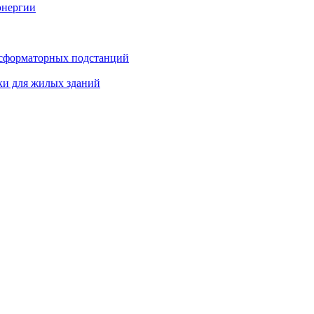
энергии
нсформаторных подстанций
ки для жилых зданий