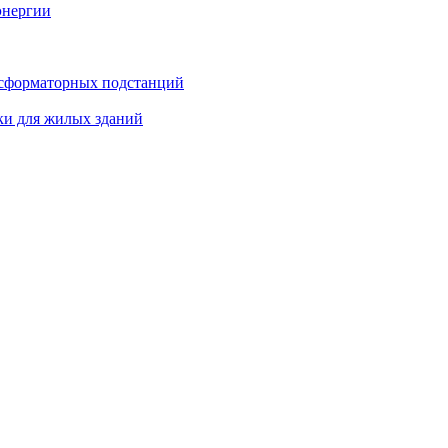
энергии
нсформаторных подстанций
ки для жилых зданий