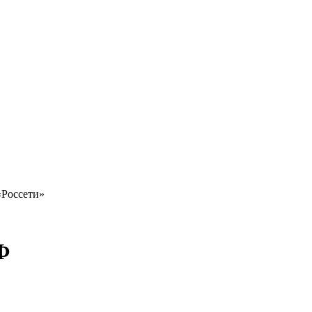
«Россети»
Ф