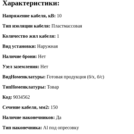
Характеристики:
Напряжение кабеля, кВ:
10
Тип изоляции кабеля:
Пластмассовая
Количество жил кабеля:
1
Вид установки:
Наружная
Наличие брони:
Нет
Узел заземления:
Нет
ВидНоменклатуры:
Готовая продукция (б/х, б/с)
ТипНоменклатуры:
Товар
Код:
9034562
Сечение кабеля, мм2:
150
Наличие наконечников:
Да
Тип наконечника:
Al под опресовку