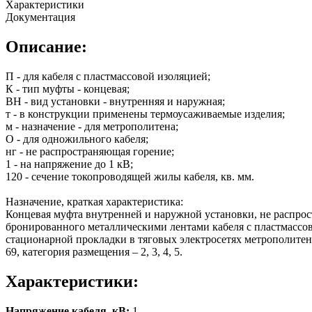
Характеристики
Документация
Описание:
П - для кабеля с пластмассовой изоляцией;
К - тип муфты - концевая;
ВН - вид установки - внутренняя и наружная;
т - в конструкции применены термоусаживаемые изделия;
м - назначение - для метрополитена;
О - для одножильного кабеля;
нг - не распространяющая горение;
1 - на напряжение до 1 кВ;
120 - сечение токопроводящей жилы кабеля, кв. мм.
Назначение, краткая характеристика:
Концевая муфта внутренней и наружной установки, не распрос
бронированного металлическими лентами кабеля с пластмассов
стационарной прокладки в тяговых электросетях метрополите
69, категория размещения – 2, 3, 4, 5.
Характеристики:
Напряжение кабеля, кВ:
1