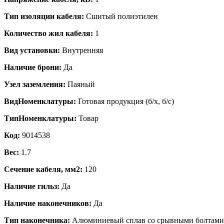
Тип изоляции кабеля:
Сшитый полиэтилен
Количество жил кабеля:
1
Вид установки:
Внутренняя
Наличие брони:
Да
Узел заземления:
Паяный
ВидНоменклатуры:
Готовая продукция (б/х, б/с)
ТипНоменклатуры:
Товар
Код:
9014538
Вес:
1.7
Сечение кабеля, мм2:
120
Наличие гильз:
Да
Наличие наконечников:
Да
Тип наконечника:
Алюминиевый сплав со срывными болтами