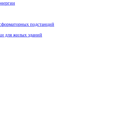
энергии
нсформаторных подстанций
ки для жилых зданий