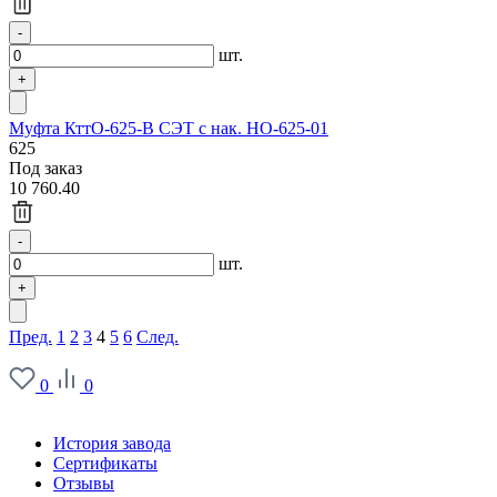
шт.
Муфта КттО-625-В СЭТ с нак. НО-625-01
625
Под заказ
10 760.40
шт.
Пред.
1
2
3
4
5
6
След.
0
0
О заводе
История завода
Сертификаты
Отзывы