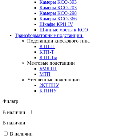
Камеры КСО-393
Камеры КСО-203
Камеры КСО-298
Камеры КСО-366
Шкафы КРН-IV
Шинные мосты к КСО
Трансформаторные подстанции
Подстанции киоскового типа
КТП-П
КТП-Т
КТП-Тм
Мачтовые подстанции
БМКТП
МТП
Утепленные подстанции
2КТПНУ
КТПНУ
Фильтр
В наличии
В наличии
В наличии