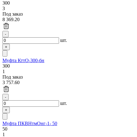
300
3
Под заказ
8 369.20
шт.
Муфта КттО-300-бн
300
1
Под заказ
3 757.60
шт.
Муфта ПКВНтмОнг-1- 50
50
1