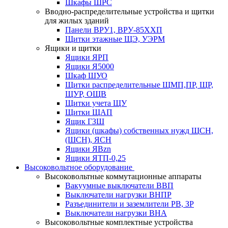
Шкафы ШРС
Вводно-распределительные устройства и щитки
для жилых зданий
Панели ВРУ1, ВРУ-85ХХП
Щитки этажные ЩЭ, УЭРМ
Ящики и щитки
Ящики ЯРП
Ящики Я5000
Шкаф ШУО
Щитки распределительные ЩМП,ПР, ЩР,
ЩУР, ОЩВ
Щитки учета ЩУ
Щитки ЩАП
Ящик ГЗШ
Ящики (шкафы) собственных нужд ЩСН,
(ШСН), ЯСН
Ящики ЯВzn
Ящики ЯТП-0,25
Высоковольтное оборудование
Высоковольтные коммутационные аппараты
Вакуумные выключатели ВВП
Выключатели нагрузки ВНПР
Разъединители и заземлители РВ, ЗР
Выключатели нагрузки ВНА
Высоковольтные комплектные устройства