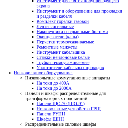
Инструмент для снятия полупроводящего
экрана
Инструмент и оборудование для прокладки
и разделки кабеля
Комплект горелки газовой
Ленты сигнальные
Наконечники со срывными болтами
Оконцеватели (капы)
Перчатки термоусаживаемые
Ремонтные манжеты
Инструмент кабельщика
Стяжки нейлоновые белые
Трубки термоусаживаемые
Уплотнители кабельных проходов
Низковольтное оборудование
Низковольтные коммутационные аппараты
На токи до 400А
На токи до 2000А
Панели и шкафы распределительные для
трансформаторных подстанций
Панели ЩО-70 (ЩО-91)
Низковольтные устройства ГРЩ
Панели РУНН
Шкафы ШНН
Распределительные силовые шкафы