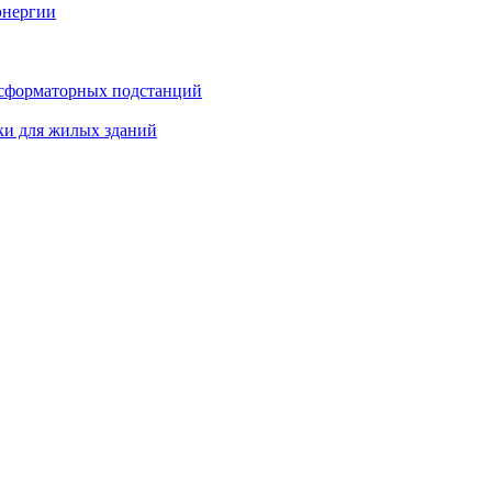
энергии
нсформаторных подстанций
ки для жилых зданий